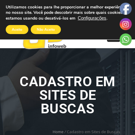
Utilizamos cookies para lhe proporcionar a melhor experiência
Área do Cliente
no nosso site. Você pode descobrir mais sobre quais cookies
11 2779-0963
Suporte
estamos usando ou desativá-los em
Configurações
.
Aceito
Não Aceito
CADASTRO EM
SITES DE
BUSCAS
Home
/
Cadastro em Sites de Buscas