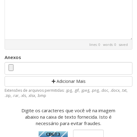
lines: 0 words: 0
saved
Anexos
Adicionar Mais
Extensões de arquivos permitidas: .jpg, .gif, .jpeg, .png, .doc, .docx, .txt,
.zip, .rar, .xls, .xlsx, .bmp
Digite os caracteres que você vê na imagem
abaixo na caixa de texto fornecida. Isto é
necessário para evitar fraudes.